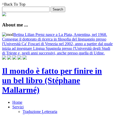
^Back To Top
About me ...
Betina Lilian Prenz nasce a La Plata, Argentina, nel 1968.
Consegue il dottorato di ricerca in filosofia del linguaggio presso
l'Università Ca' Foscari di Venezia nel 2002, anno a partire dal quale
inizia ad insegnare Lingua Spagnola presso l'Università degli Studi
di Trieste e, negli anni successivi, anche presso quella di Udine.
Il mondo è fatto per finire in
un bel libro (Stéphane
Mallarmé)
Home
Servizi
Traduzione Letteraria